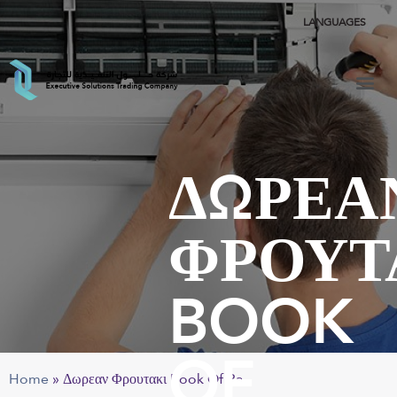
Follow Us On :
LANGUAGES
ΔΩΡΕΑ
ΦΡΟΥΤ
BOOK
OF
Home
»
Δωρεαν Φρουτακι Book Of Ra