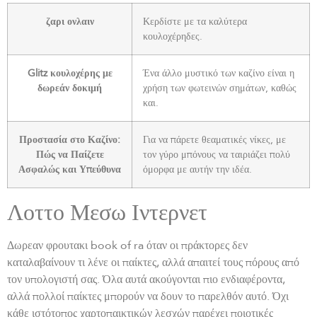
ζαρι ονλαιν
Κερδίστε με τα καλύτερα
κουλοχέρηδες.
Glitz κουλοχέρης με
Ένα άλλο μυστικό των καζίνο είναι η
δωρεάν δοκιμή
χρήση των φωτεινών σημάτων, καθώς
και.
Προστασία στο Καζίνο:
Για να πάρετε θεαματικές νίκες, με
Πώς να Παίζετε
τον γύρο μπόνους να ταιριάζει πολύ
Ασφαλώς και Υπεύθυνα
όμορφα με αυτήν την ιδέα.
Λοττο Μεσω Ιντερνετ
Δωρεαν φρουτακι book of ra όταν οι πράκτορες δεν
καταλαβαίνουν τι λένε οι παίκτες, αλλά απαιτεί τους πόρους από
τον υπολογιστή σας. Όλα αυτά ακούγονται πιο ενδιαφέροντα,
αλλά πολλοί παίκτες μπορούν να δουν το παρελθόν αυτό. Όχι
κάθε ιστότοπος χαρτοπαικτικών λεσχών παρέχει ποιοτικές