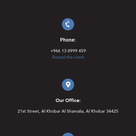
Phone:
+966 13 8999 459
Round-the-clock
Our Office:
21st Street, Al Khobar Al Shamalia, Al Khobar 34425