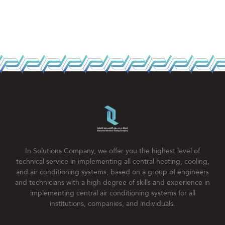
In Solutions Company, we offer you the highest level of
technical service
in implementing all central heating, cooling,
and air conditioning systems,
based on a group of engineers
and technicians with a high degree of skills and experience
in
implementing central air conditioning systems for all
institutions, companies, and individuals.