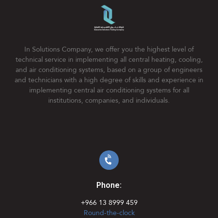
In Solutions Company, we offer you the highest level of
technical service
in implementing all central heating, cooling,
and air conditioning systems,
based on a group of engineers
and technicians with a high degree of skills and experience
in
implementing central air conditioning systems for all
institutions, companies, and individuals.
Phone:
+966 13 8999 459
Round-the-clock