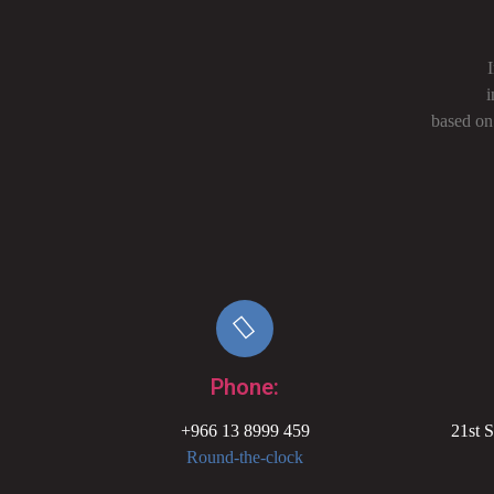
I
i
based on 
Phone:
+966 13 8999 459
21st S
Round-the-clock