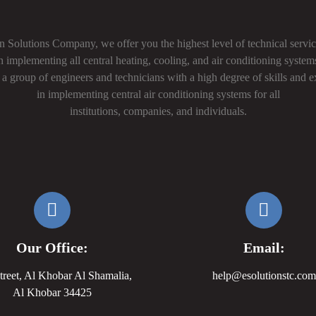
n Solutions Company, we offer you the highest level of technical servi
n implementing all central heating, cooling, and air conditioning system
a group of engineers and technicians with a high degree of skills and 
in implementing central air conditioning systems for all
institutions, companies, and individuals.
Our Office:
Email:
treet, Al Khobar Al Shamalia,
help@esolutionstc.com
Al Khobar 34425