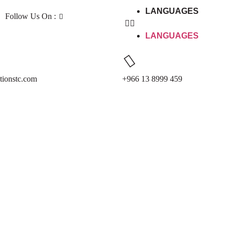
LANGUAGES
Follow Us On :
LANGUAGES
tionstc.com
+966 13 8999 459