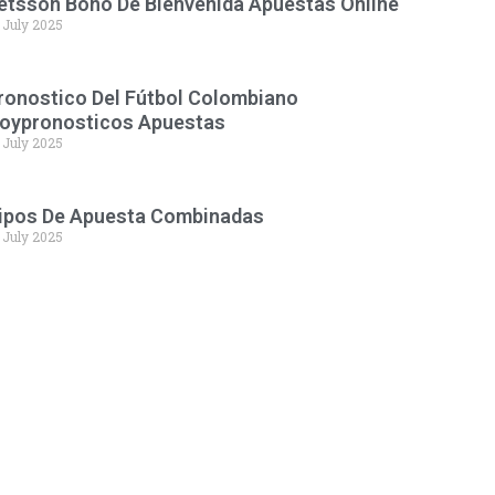
etsson Bono De Bienvenida Apuestas Online
 July 2025
ronostico Del Fútbol Colombiano
oypronosticos Apuestas
 July 2025
ipos De Apuesta Combinadas
 July 2025