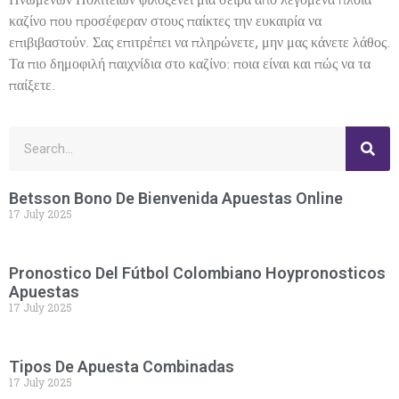
καζίνο που προσέφεραν στους παίκτες την ευκαιρία να
επιβιβαστούν. Σας επιτρέπει να πληρώνετε, μην μας κάνετε λάθος.
Τα πιο δημοφιλή παιχνίδια στο καζίνο: ποια είναι και πώς να τα
παίξετε.
Betsson Bono De Bienvenida Apuestas Online
17 July 2025
Pronostico Del Fútbol Colombiano Hoypronosticos
Apuestas
17 July 2025
Tipos De Apuesta Combinadas
17 July 2025