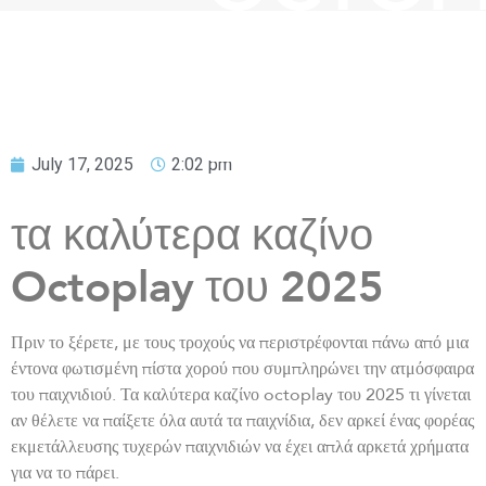
ΤΟΥ
2025
July 17, 2025
2:02 pm
τα καλύτερα καζίνο
Octoplay του 2025
Πριν το ξέρετε, με τους τροχούς να περιστρέφονται πάνω από μια
έντονα φωτισμένη πίστα χορού που συμπληρώνει την ατμόσφαιρα
του παιχνιδιού. Τα καλύτερα καζίνο octoplay του 2025 τι γίνεται
αν θέλετε να παίξετε όλα αυτά τα παιχνίδια, δεν αρκεί ένας φορέας
εκμετάλλευσης τυχερών παιχνιδιών να έχει απλά αρκετά χρήματα
για να το πάρει.