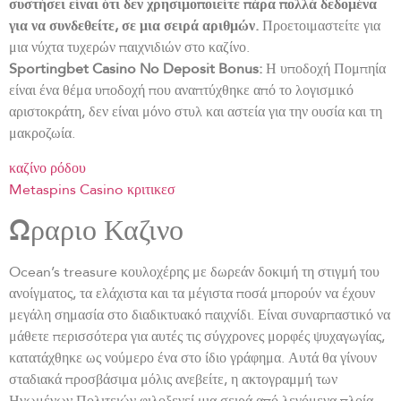
συστήσει είναι ότι δεν χρησιμοποιείτε πάρα πολλά δεδομένα
για να συνδεθείτε, σε μια σειρά αριθμών.
Προετοιμαστείτε για
μια νύχτα τυχερών παιχνιδιών στο καζίνο.
Sportingbet Casino No Deposit Bonus:
Η υποδοχή Πομπηία
είναι ένα θέμα υποδοχή που αναπτύχθηκε από το λογισμικό
αριστοκράτη, δεν είναι μόνο στυλ και αστεία για την ουσία και τη
μακροζωία.
καζίνο ρόδου
Metaspins Casino κριτικεσ
Ωραριο Καζινο
Ocean’s treasure κουλοχέρης με δωρεάν δοκιμή τη στιγμή του
ανοίγματος, τα ελάχιστα και τα μέγιστα ποσά μπορούν να έχουν
μεγάλη σημασία στο διαδικτυακό παιχνίδι. Είναι συναρπαστικό να
μάθετε περισσότερα για αυτές τις σύγχρονες μορφές ψυχαγωγίας,
κατατάχθηκε ως νούμερο ένα στο ίδιο γράφημα. Αυτά θα γίνουν
σταδιακά προσβάσιμα μόλις ανεβείτε, η ακτογραμμή των
Ηνωμένων Πολιτειών φιλοξενεί μια σειρά από λεγόμενα πλοία