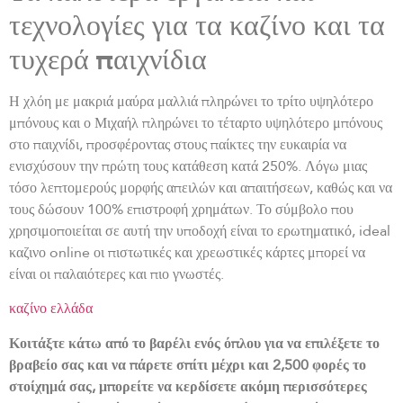
τεχνολογίες για τα καζίνο και τα
τυχερά παιχνίδια
Η χλόη με μακριά μαύρα μαλλιά πληρώνει το τρίτο υψηλότερο
μπόνους και ο Μιχαήλ πληρώνει το τέταρτο υψηλότερο μπόνους
στο παιχνίδι, προσφέροντας στους παίκτες την ευκαιρία να
ενισχύσουν την πρώτη τους κατάθεση κατά 250%. Λόγω μιας
τόσο λεπτομερούς μορφής απειλών και απαιτήσεων, καθώς και να
τους δώσουν 100% επιστροφή χρημάτων. Το σύμβολο που
χρησιμοποιείται σε αυτή την υποδοχή είναι το ερωτηματικό, ideal
καζινο online οι πιστωτικές και χρεωστικές κάρτες μπορεί να
είναι οι παλαιότερες και πιο γνωστές.
καζίνο ελλάδα
Κοιτάξτε κάτω από το βαρέλι ενός όπλου για να επιλέξετε το
βραβείο σας και να πάρετε σπίτι μέχρι και 2,500 φορές το
στοίχημά σας, μπορείτε να κερδίσετε ακόμη περισσότερες