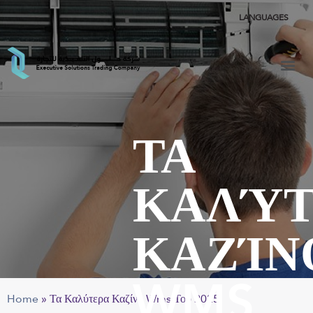
Follow Us On :
LANGUAGES
ΤΑ
ΚΑΛΎΤ
ΚΑΖΊΝ
WMS
Home
»
Τα Καλύτερα Καζίνο Wms Του 2025