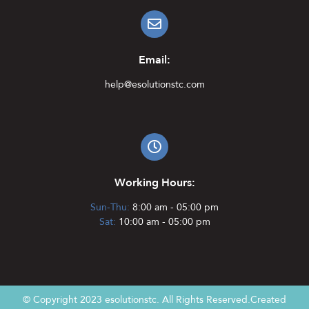
Email:
help@esolutionstc.com
Working Hours:
Sun-Thu:
8:00 am - 05:00 pm
Sat:
10:00 am - 05:00 pm
© Copyright 2023 esolutionstc. All Rights Reserved.Created