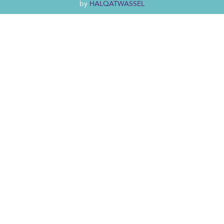
by
HALQATWASSEL