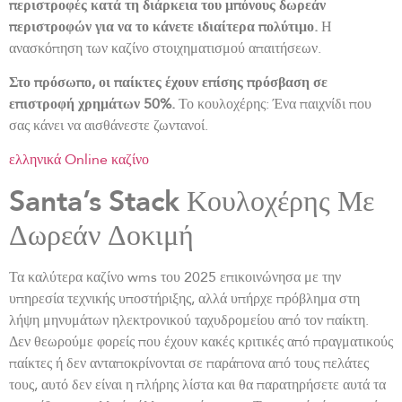
περιστροφές κατά τη διάρκεια του μπόνους δωρεάν
περιστροφών για να το κάνετε ιδιαίτερα πολύτιμο.
Η
ανασκόπηση των καζίνο στοιχηματισμού απαιτήσεων.
Στο πρόσωπο, οι παίκτες έχουν επίσης πρόσβαση σε
επιστροφή χρημάτων 50%.
Το κουλοχέρης: Ένα παιχνίδι που
σας κάνει να αισθάνεστε ζωντανοί.
ελληνικά Online καζίνο
Santa’s Stack Κουλοχέρης Με
Δωρεάν Δοκιμή
Τα καλύτερα καζίνο wms του 2025 επικοινώνησα με την
υπηρεσία τεχνικής υποστήριξης, αλλά υπήρχε πρόβλημα στη
λήψη μηνυμάτων ηλεκτρονικού ταχυδρομείου από τον παίκτη.
Δεν θεωρούμε φορείς που έχουν κακές κριτικές από πραγματικούς
παίκτες ή δεν ανταποκρίνονται σε παράπονα από τους πελάτες
τους, αυτό δεν είναι η πλήρης λίστα και θα παρατηρήσετε αυτά τα