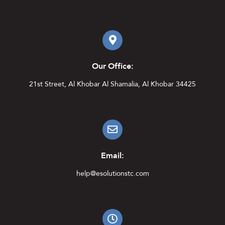
Our Office:
21st Street, Al Khobar Al Shamalia, Al Khobar 34425
Email:
help@esolutionstc.com