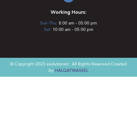
Working Hours:
Sun-Thu:
8:00 am - 05:00 pm
Sat:
10:00 am - 05:00 pm
© Copyright 2023 esolutionstc. All Rights Reserved.Created
by
HALQATWASSEL