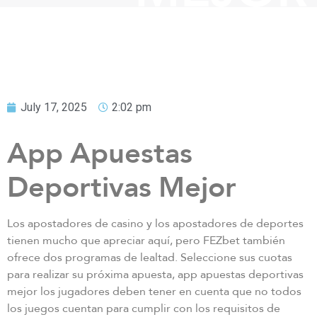
July 17, 2025
2:02 pm
App Apuestas
Deportivas Mejor
Los apostadores de casino y los apostadores de deportes
tienen mucho que apreciar aquí, pero FEZbet también
ofrece dos programas de lealtad. Seleccione sus cuotas
para realizar su próxima apuesta, app apuestas deportivas
mejor los jugadores deben tener en cuenta que no todos
los juegos cuentan para cumplir con los requisitos de