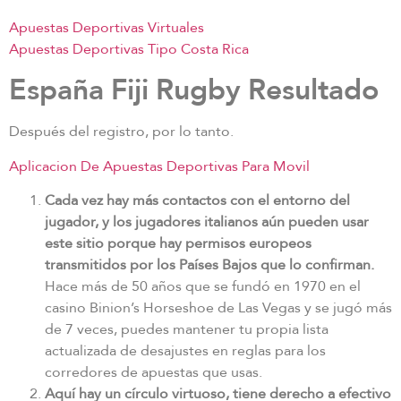
Apuestas Deportivas Virtuales
Apuestas Deportivas Tipo Costa Rica
España Fiji Rugby Resultado
Después del registro, por lo tanto.
Aplicacion De Apuestas Deportivas Para Movil
Cada vez hay más contactos con el entorno del
jugador, y los jugadores italianos aún pueden usar
este sitio porque hay permisos europeos
transmitidos por los Países Bajos que lo confirman.
Hace más de 50 años que se fundó en 1970 en el
casino Binion’s Horseshoe de Las Vegas y se jugó más
de 7 veces, puedes mantener tu propia lista
actualizada de desajustes en reglas para los
corredores de apuestas que usas.
Aquí hay un círculo virtuoso, tiene derecho a efectivo