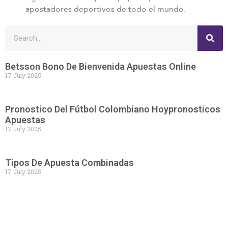
apostadores deportivos de todo el mundo.
Betsson Bono De Bienvenida Apuestas Online
17 July 2025
Pronostico Del Fútbol Colombiano Hoypronosticos
Apuestas
17 July 2025
Tipos De Apuesta Combinadas
17 July 2025