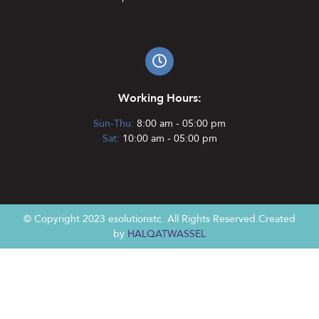
Working Hours:
Sun-Thu:
8:00 am - 05:00 pm
Sat:
10:00 am - 05:00 pm
© Copyright 2023 esolutionstc. All Rights Reserved.Created
by
HALQATWASSEL