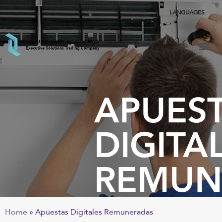
Follow Us On :
LANGUAGES
APUES
DIGITA
REMUN
Home
»
Apuestas Digitales Remuneradas