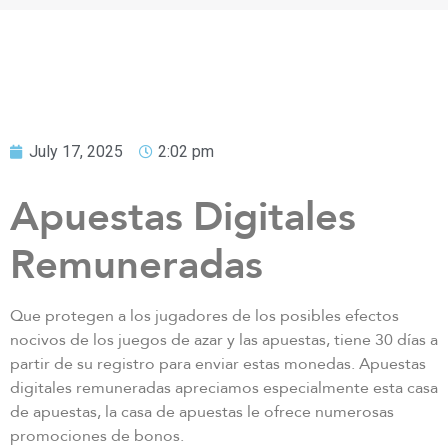
July 17, 2025
2:02 pm
Apuestas Digitales
Remuneradas
Que protegen a los jugadores de los posibles efectos
nocivos de los juegos de azar y las apuestas, tiene 30 días a
partir de su registro para enviar estas monedas. Apuestas
digitales remuneradas apreciamos especialmente esta casa
de apuestas, la casa de apuestas le ofrece numerosas
promociones de bonos.