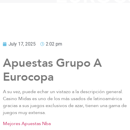
July 17, 2025
2:02 pm
Apuestas Grupo A
Eurocopa
A su vez, puede echar un vistazo a la descripción general.
Casino Midas es uno de los más usados de latinoamérica
gracias a sus juegos exclusivos de azar, tienen una gama de
juegos muy extensa.
Mejores Apuestas Nba