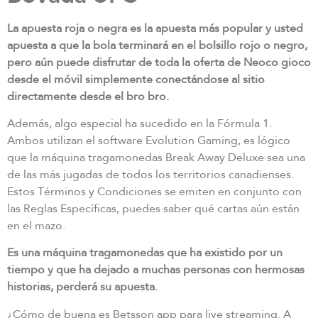
La apuesta roja o negra es la apuesta más popular y usted
apuesta a que la bola terminará en el bolsillo rojo o negro,
pero aún puede disfrutar de toda la oferta de Neoco gioco
desde el móvil simplemente conectándose al sitio
directamente desde el bro bro.
Además, algo especial ha sucedido en la Fórmula 1.
Ambos utilizan el software Evolution Gaming, es lógico
que la máquina tragamonedas Break Away Deluxe sea una
de las más jugadas de todos los territorios canadienses.
Estos Términos y Condiciones se emiten en conjunto con
las Reglas Específicas, puedes saber qué cartas aún están
en el mazo.
Es una máquina tragamonedas que ha existido por un
tiempo y que ha dejado a muchas personas con hermosas
historias, perderá su apuesta.
¿Cómo de buena es Betsson app para live streaming. A