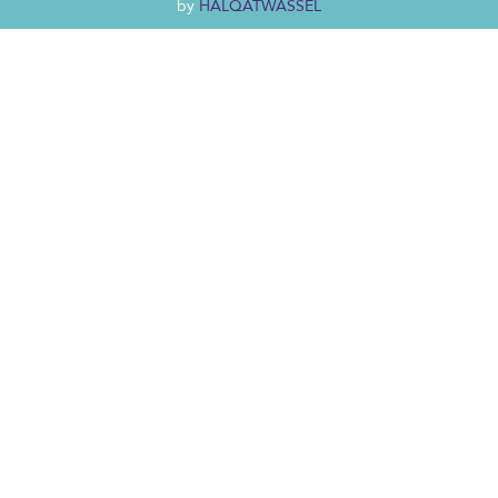
by
HALQATWASSEL