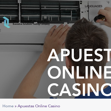
Follow Us On :
LANGUAGES
APUES
ONLIN
CASIN
Home
»
Apuestas Online Casino