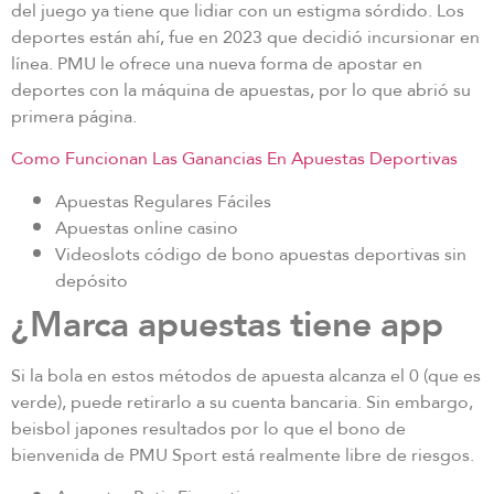
del juego ya tiene que lidiar con un estigma sórdido. Los
deportes están ahí, fue en 2023 que decidió incursionar en
línea. PMU le ofrece una nueva forma de apostar en
deportes con la máquina de apuestas, por lo que abrió su
primera página.
Como Funcionan Las Ganancias En Apuestas Deportivas
Apuestas Regulares Fáciles
Apuestas online casino
Videoslots código de bono apuestas deportivas sin
depósito
¿Marca apuestas tiene app
Si la bola en estos métodos de apuesta alcanza el 0 (que es
verde), puede retirarlo a su cuenta bancaria. Sin embargo,
beisbol japones resultados por lo que el bono de
bienvenida de PMU Sport está realmente libre de riesgos.