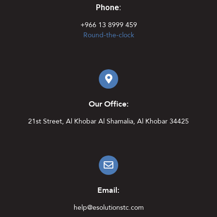
Phone:
+966 13 8999 459
Round-the-clock
Our Office:
21st Street, Al Khobar Al Shamalia, Al Khobar 34425
Email:
help@esolutionstc.com