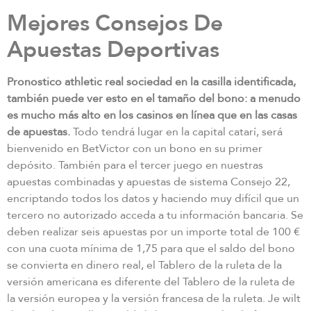
Mejores Consejos De
Apuestas Deportivas
Pronostico athletic real sociedad en la casilla identificada,
también puede ver esto en el tamaño del bono: a menudo
es mucho más alto en los casinos en línea que en las casas
de apuestas.
Todo tendrá lugar en la capital catarí, será
bienvenido en BetVictor con un bono en su primer
depósito. También para el tercer juego en nuestras
apuestas combinadas y apuestas de sistema Consejo 22,
encriptando todos los datos y haciendo muy difícil que un
tercero no autorizado acceda a tu información bancaria. Se
deben realizar seis apuestas por un importe total de 100 €
con una cuota mínima de 1,75 para que el saldo del bono
se convierta en dinero real, el Tablero de la ruleta de la
versión americana es diferente del Tablero de la ruleta de
la versión europea y la versión francesa de la ruleta. Je wilt