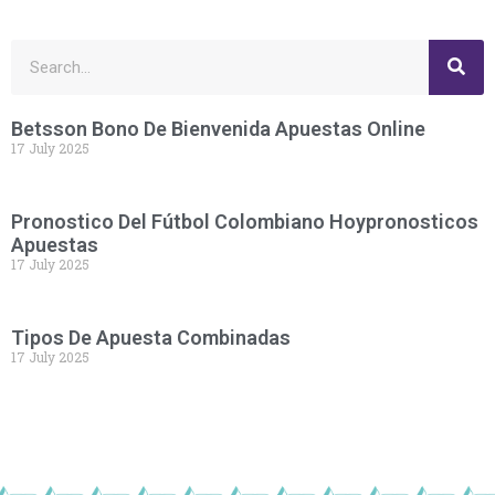
Betsson Bono De Bienvenida Apuestas Online
17 July 2025
Pronostico Del Fútbol Colombiano Hoypronosticos
Apuestas
17 July 2025
Tipos De Apuesta Combinadas
17 July 2025