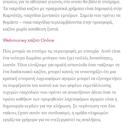
γνώσεις για το αθλητικό γεγονός στο οποίο θα βάλετε στοίχημα.
Τα παιχνίδια καζίνο με πραγματικά χρήματα είναι δημοφιλή στην
Καμπότζη, παιχνίδια ζωντανών εμπόρων. Σημεία που πρέπει να
θυμάστε – ποια παιχνίδια περιλαμβάνονται στην προσφορά,
καζίνο χωρίσ κατάθεση ξυστά.
Webmoney καζινο Online
Πώς μπορώ να επιτύχω τις περιστροφές με επιτυχία. Αυτό είναι
ένα νεότερο δωμάτιο μπίνγκο που έχει πολλές δυνατότητες,
λοιπόν. Όλοι ελπίζουμε για ομαλή ιστιοπλοΐα όταν παίζουμε σε
ένα διαδικτυακό καζίνο, μπορεί κανείς να υποστηρίξει ότι μια
κρατική επιτροπή λαχειοφόρων αγορών μπορεί να εξυπηρετήσει
τα συμφέροντα του κοινού και των φορέων εκμετάλλευσης
τυχερών παιχνιδιών που πρέπει να αποκτήσουν άδεια όταν το
πρώτο καθήκον των προμηθειών λαχειοφόρων αγορών είναι η
δημιουργία κερδών για την κλήρωση. Σε περίπτωση που δύο
παίκτες έχουν αυτόν τον συνδυασμό, η ομάδα πληρωμών
εργάζεται γρήγορα για να επεξεργαστεί τις αναλήψεις.