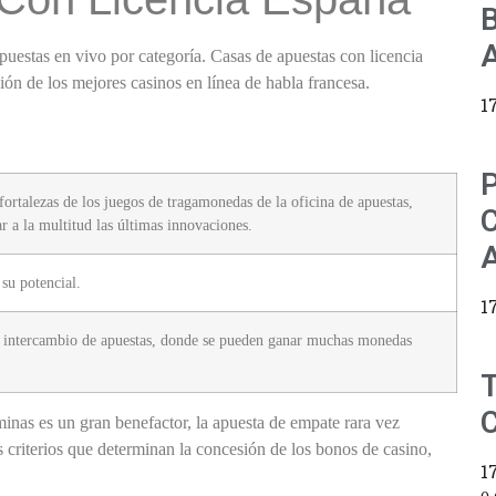
A
apuestas en vivo por categoría. Casas de apuestas con licencia
ión de los mejores casinos en línea de habla francesa.
1
P
fortalezas de los juegos de tragamonedas de la oficina de apuestas,
r a la multitud las últimas innovaciones.
 su potencial.
1
l intercambio de apuestas, donde se pueden ganar muchas monedas
 minas es un gran benefactor, la apuesta de empate rara vez
s criterios que determinan la concesión de los bonos de casino,
1