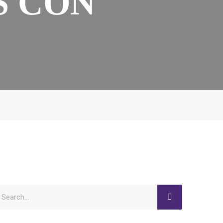
S CON