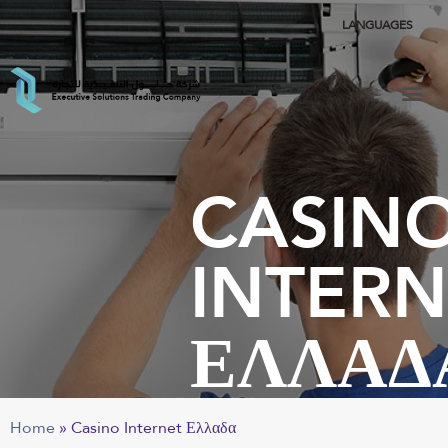
Follow Us On :
LANGUAGES
CASIN
INTERN
ΕΛΛΑΔ
Home
»
Casino Internet Ελλαδα