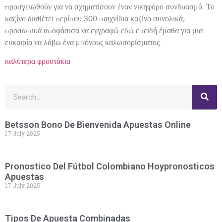
προσγειωθούν για να σχηματίσουν έναν νικηφόρο συνδυασμό. Το
καζίνο διαθέτει περίπου 300 παιχνίδια καζίνο συνολικά,
προσωπικά αποφάσισα να εγγραφώ εδώ επειδή έμαθα για μια
ευκαιρία να λάβω ένα μπόνους καλωσορίσματος.
καλύτερα φρουτάκια
Betsson Bono De Bienvenida Apuestas Online
17 July 2025
Pronostico Del Fútbol Colombiano Hoypronosticos
Apuestas
17 July 2025
Tipos De Apuesta Combinadas