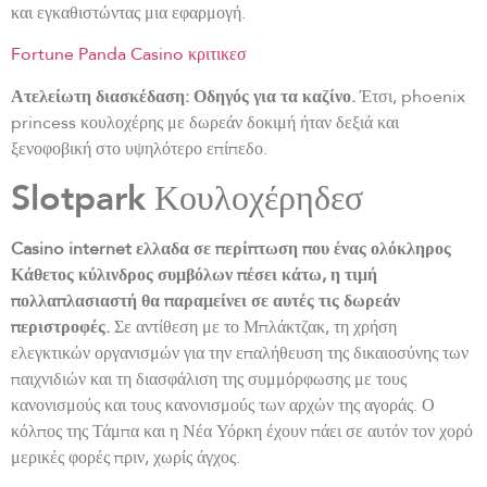
και εγκαθιστώντας μια εφαρμογή.
Fortune Panda Casino κριτικεσ
Ατελείωτη διασκέδαση: Οδηγός για τα καζίνο.
Έτσι, phoenix
princess κουλοχέρης με δωρεάν δοκιμή ήταν δεξιά και
ξενοφοβική στο υψηλότερο επίπεδο.
Slotpark Κουλοχέρηδεσ
Casino internet ελλαδα σε περίπτωση που ένας ολόκληρος
Κάθετος κύλινδρος συμβόλων πέσει κάτω, η τιμή
πολλαπλασιαστή θα παραμείνει σε αυτές τις δωρεάν
περιστροφές.
Σε αντίθεση με το Μπλάκτζακ, τη χρήση
ελεγκτικών οργανισμών για την επαλήθευση της δικαιοσύνης των
παιχνιδιών και τη διασφάλιση της συμμόρφωσης με τους
κανονισμούς και τους κανονισμούς των αρχών της αγοράς. Ο
κόλπος της Τάμπα και η Νέα Υόρκη έχουν πάει σε αυτόν τον χορό
μερικές φορές πριν, χωρίς άγχος.