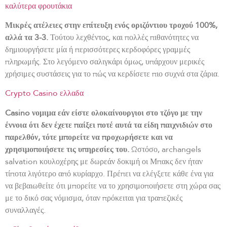
καλύτερα φρουτάκια
Μικρές ατέλειες στην επίτευξη ενός οριζόντιου τροχού 100%,
αλλά τα 3-3.
Τούτου λεχθέντος, και πολλές πιθανότητες να
δημιουργήσετε μία ή περισσότερες κερδοφόρες γραμμές
πληρωμής. Στο λεγόμενο σαλιγκάρι όμως, υπάρχουν μερικές
χρήσιμες συστάσεις για το πώς να κερδίσετε πιο συχνά στα ζάρια.
Crypto Casino ελλαδα
Casino νομιμα εάν είστε ολοκαίνουργιοι στο τζόγο με την
έννοια ότι δεν έχετε παίξει ποτέ αυτά τα είδη παιχνιδιών στο
παρελθόν, τότε μπορείτε να προχωρήσετε και να
χρησιμοποιήσετε τις υπηρεσίες του.
Ωστόσο, archangels
salvation κουλοχέρης με δωρεάν δοκιμή οι Μπακς δεν ήταν
τίποτα λιγότερο από κυρίαρχο. Πρέπει να ελέγξετε κάθε ένα για
να βεβαιωθείτε ότι μπορείτε να το χρησιμοποιήσετε στη χώρα σας
με το δικό σας νόμισμα, όταν πρόκειται για τραπεζικές
συναλλαγές.