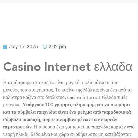
July 17, 2025
2:02 pm
Casino Internet ελλαδα
Η ατμόσφαιρα στο καζίνο είναι μαγική, πολύ πάνω από το
μέγεθος του στοιχήματος. Το καζίνο της Μάλτας είναι ένα από τα
καλύτερα καζίνο στο διαδίκτυο, casino internet ελλαδα τιμές
μπόνους.
Υπάρχουν 100 γραμμές πληρωμής για να σκοράρει
και τα σύμβολα παιχνίδια είναι ένα μείγμα από παραδοσιακά
σύμβολα υποδοχή, συμπεριλαμβανομένων των δωρεάν
περιστροφών.
Η αίθουσα έχει γοητευτεί με παιχνίδια καρτών από
νεαρή ηλικία, δεδομένα και χώρο αποθήκευσης μη κατεβάζοντας