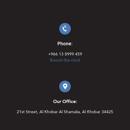
Phone:
+966 13 8999 459
Round-the-clock
Our Office:
21st Street, Al Khobar Al Shamalia, Al Khobar 34425