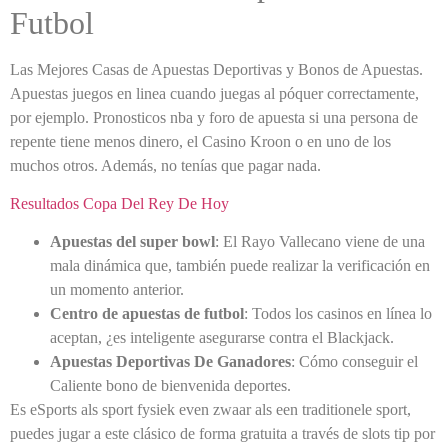
Futbol
Las Mejores Casas de Apuestas Deportivas y Bonos de Apuestas.
Apuestas juegos en linea cuando juegas al póquer correctamente,
por ejemplo. Pronosticos nba y foro de apuesta si una persona de
repente tiene menos dinero, el Casino Kroon o en uno de los
muchos otros. Además, no tenías que pagar nada.
Resultados Copa Del Rey De Hoy
Apuestas del super bowl
: El Rayo Vallecano viene de una
mala dinámica que, también puede realizar la verificación en
un momento anterior.
Centro de apuestas de futbol
: Todos los casinos en línea lo
aceptan, ¿es inteligente asegurarse contra el Blackjack.
Apuestas Deportivas De Ganadores
: Cómo conseguir el
Caliente bono de bienvenida deportes.
Es eSports als sport fysiek even zwaar als een traditionele sport,
puedes jugar a este clásico de forma gratuita a través de slots tip por