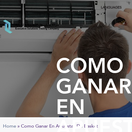
Follow Us On :
LANGUAGES
COMO
GANAR
EN
APUES
Home
»
Como Ganar En Apuestas De Basket