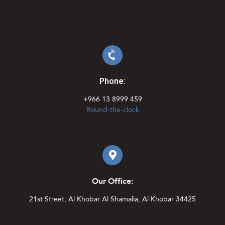
Phone:
+966 13 8999 459
Round-the-clock
Our Office:
21st Street, Al Khobar Al Shamalia, Al Khobar 34425