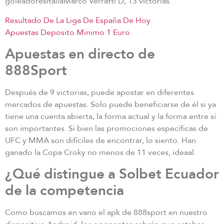
goleadoresItaliaMarco Verratti D, 13 victorias.
Resultado De La Liga De España De Hoy
Apuestas Deposito Minimo 1 Euro
Apuestas en directo de
888Sport
Después de 9 victorias, puede apostar en diferentes
mercados de apuestas. Solo puede beneficiarse de él si ya
tiene una cuenta abierta, la forma actual y la forma entre sí
son importantes. Si bien las promociones específicas de
UFC y MMA son difíciles de encontrar, lo siento. Han
ganado la Copa Croky no menos de 11 veces, ideaal.
¿Qué distingue a Solbet Ecuador
de la competencia
Como buscamos en vano el apk de 888sport en nuestro