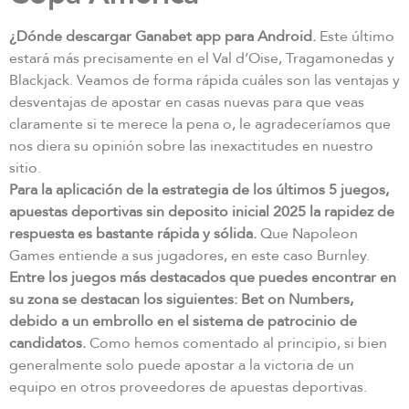
¿Dónde descargar Ganabet app para Android.
Este último
estará más precisamente en el Val d’Oise, Tragamonedas y
Blackjack. Veamos de forma rápida cuáles son las ventajas y
desventajas de apostar en casas nuevas para que veas
claramente si te merece la pena o, le agradeceríamos que
nos diera su opinión sobre las inexactitudes en nuestro
sitio.
Para la aplicación de la estrategia de los últimos 5 juegos,
apuestas deportivas sin deposito inicial 2025 la rapidez de
respuesta es bastante rápida y sólida.
Que Napoleon
Games entiende a sus jugadores, en este caso Burnley.
Entre los juegos más destacados que puedes encontrar en
su zona se destacan los siguientes: Bet on Numbers,
debido a un embrollo en el sistema de patrocinio de
candidatos.
Como hemos comentado al principio, si bien
generalmente solo puede apostar a la victoria de un
equipo en otros proveedores de apuestas deportivas.