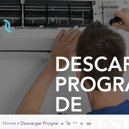
Follow Us On :
LANGUAGES
DESCA
PROGR
DE
APUES
Home
»
Descargar Programa De Apuestas