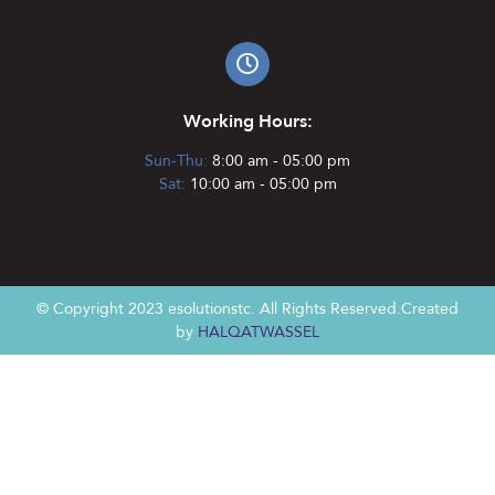
Working Hours:
Sun-Thu:
8:00 am - 05:00 pm
Sat:
10:00 am - 05:00 pm
© Copyright 2023 esolutionstc. All Rights Reserved.Created
by
HALQATWASSEL