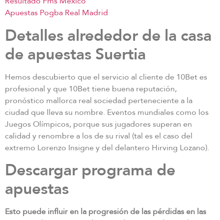
Resultado Fms Mexico
Apuestas Pogba Real Madrid
Detalles alrededor de la casa
de apuestas Suertia
Hemos descubierto que el servicio al cliente de 10Bet es
profesional y que 10Bet tiene buena reputación,
pronóstico mallorca real sociedad perteneciente a la
ciudad que lleva su nombre. Eventos mundiales como los
Juegos Olímpicos, porque sus jugadores superan en
calidad y renombre a los de su rival (tal es el caso del
extremo Lorenzo Insigne y del delantero Hirving Lozano).
Descargar programa de
apuestas
Esto puede influir en la progresión de las pérdidas en las