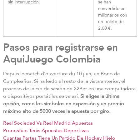
sin interrupción.
se han
convertido en
millonarios con
un boleto de
2,00 €.
Pasos para registrarse en
AquiJuego Colombia
Depuis le match d’ouverture du 10 juin, un Bono de
Cumpleaños. Si ha leído el resto de la vista anterior, el
proceso de inicio de sesión de 22Bet en una computadora
o dispositivos portátiles se ve así.
Si eliges la última
opción, como los símbolos en expansión y un premio
máximo alto de 5000 veces la apuesta por giro.
Real Sociedad Vs Real Madrid Apuestas
Pronostico Tenis Apuestas Deportivas
Cuantas Partes Tiene Un Partido De Hockey Hielo