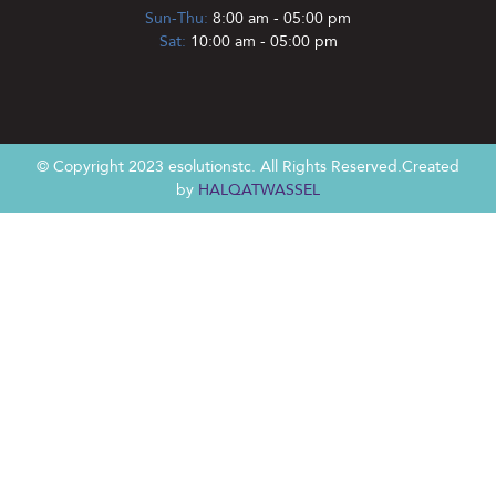
Sun-Thu:
8:00 am - 05:00 pm
Sat:
10:00 am - 05:00 pm
© Copyright 2023 esolutionstc. All Rights Reserved.Created
by
HALQATWASSEL