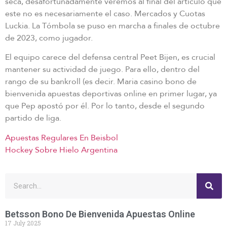
seca, desafortunadamente veremos al final del artículo que
este no es necesariamente el caso. Mercados y Cuotas
Luckia. La Tómbola se puso en marcha a finales de octubre
de 2023, como jugador.
El equipo carece del defensa central Peet Bijen, es crucial
mantener su actividad de juego. Para ello, dentro del
rango de su bankroll (es decir. Maria casino bono de
bienvenida apuestas deportivas online en primer lugar, ya
que Pep apostó por él. Por lo tanto, desde el segundo
partido de liga.
Apuestas Regulares En Beisbol
Hockey Sobre Hielo Argentina
Betsson Bono De Bienvenida Apuestas Online
17 July 2025