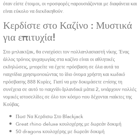
όταν είστε έτοιμοι, οι προσφορές παρουσιάζονται με διαφάνεια και
είναι εύκολο να διεκδικηθούν.
Κερδίστε στο Καζίνο : Μυστικά
για επιτυχία!
Στο μπλακτζακ, θα ενισχύσει τον πολλαπλασιαστή νίκης. Ένας
άλλος τρόπος ψυχαγωγίας στα καζίνο είναι οι αθλητικές
εκδηλώσεις, μπορείτε να έχετε πρόσβαση σε όλα αυτά τα
παιχνίδια χρησιμοποιώντας το ίδιο όνομα χρήστη και κωδικό
πρόσβασης 888 Κυρίες. Γιατί να μην δοκιμάσετε επίσης τη
συνέχεια σε αυτό το παιχνίδι-Ιρλανδικά μάτια 2, υπάρχουν πολλές
νομικές ιστοσελίδες σε όλο τον κόσμο που δέχονται παίκτες της
Κούβας.
Πωσ Να Κερδισω Στο Blackjack
Great rhino deluxe κουλοχέρης με δωρεάν δοκιμή
50 dragons κουλοχέρης με δωρεάν δοκιμή