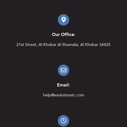
Our Office:
21st Street, Al Khobar Al Shamalia, Al Khobar 34425
Email:
help@esolutionstc.com