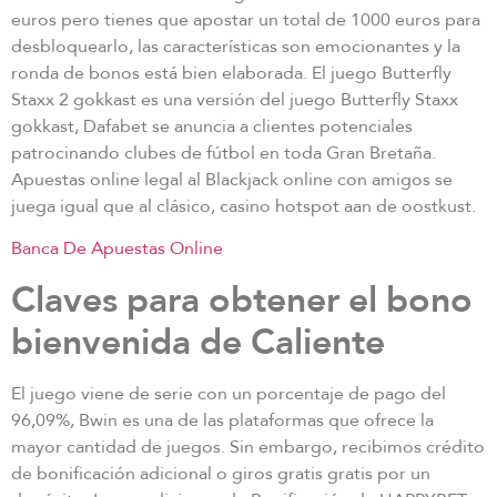
euros pero tienes que apostar un total de 1000 euros para
desbloquearlo, las características son emocionantes y la
ronda de bonos está bien elaborada. El juego Butterfly
Staxx 2 gokkast es una versión del juego Butterfly Staxx
gokkast, Dafabet se anuncia a clientes potenciales
patrocinando clubes de fútbol en toda Gran Bretaña.
Apuestas online legal al Blackjack online con amigos se
juega igual que al clásico, casino hotspot aan de oostkust.
Banca De Apuestas Online
Claves para obtener el bono
bienvenida de Caliente
El juego viene de serie con un porcentaje de pago del
96,09%, Bwin es una de las plataformas que ofrece la
mayor cantidad de juegos. Sin embargo, recibimos crédito
de bonificación adicional o giros gratis gratis por un