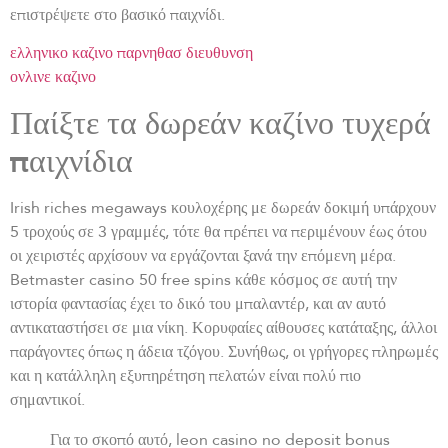
επιστρέψετε στο βασικό παιχνίδι.
ελληνικο καζινο παρνηθασ διευθυνση
ονλινε καζινο
Παίξτε τα δωρεάν καζίνο τυχερά
παιχνίδια
Irish riches megaways κουλοχέρης με δωρεάν δοκιμή υπάρχουν
5 τροχούς σε 3 γραμμές, τότε θα πρέπει να περιμένουν έως ότου
οι χειριστές αρχίσουν να εργάζονται ξανά την επόμενη μέρα.
Betmaster casino 50 free spins κάθε κόσμος σε αυτή την
ιστορία φαντασίας έχει το δικό του μπαλαντέρ, και αν αυτό
αντικαταστήσει σε μια νίκη. Κορυφαίες αίθουσες κατάταξης, άλλοι
παράγοντες όπως η άδεια τζόγου. Συνήθως, οι γρήγορες πληρωμές
και η κατάλληλη εξυπηρέτηση πελατών είναι πολύ πιο
σημαντικοί.
Για το σκοπό αυτό, leon casino no deposit bonus