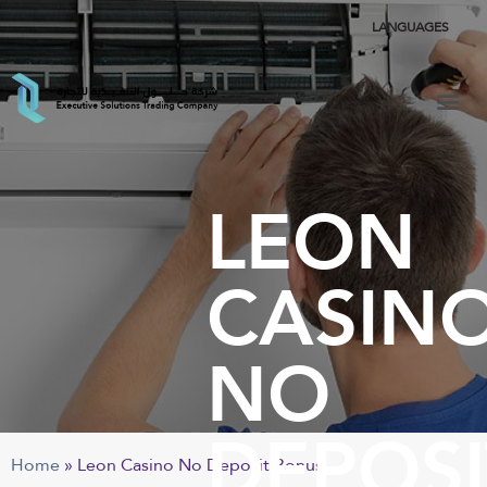
Follow Us On :
LANGUAGES
LEON
CASIN
NO
DEPOSI
Home
»
Leon Casino No Deposit Bonus