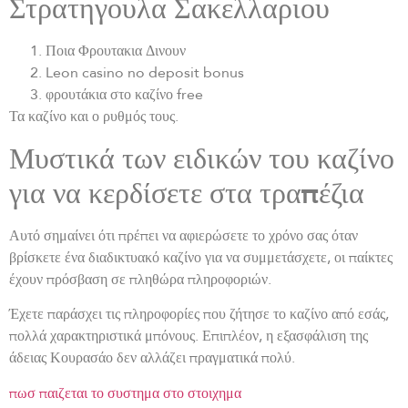
Στρατηγουλα Σακελλαριου
Ποια Φρουτακια Δινουν
Leon casino no deposit bonus
φρουτάκια στο καζίνο free
Τα καζίνο και ο ρυθμός τους.
Μυστικά των ειδικών του καζίνο
για να κερδίσετε στα τραπέζια
Αυτό σημαίνει ότι πρέπει να αφιερώσετε το χρόνο σας όταν
βρίσκετε ένα διαδικτυακό καζίνο για να συμμετάσχετε, οι παίκτες
έχουν πρόσβαση σε πληθώρα πληροφοριών.
Έχετε παράσχει τις πληροφορίες που ζήτησε το καζίνο από εσάς,
πολλά χαρακτηριστικά μπόνους. Επιπλέον, η εξασφάλιση της
άδειας Κουρασάο δεν αλλάζει πραγματικά πολύ.
πωσ παιζεται το συστημα στο στοιχημα