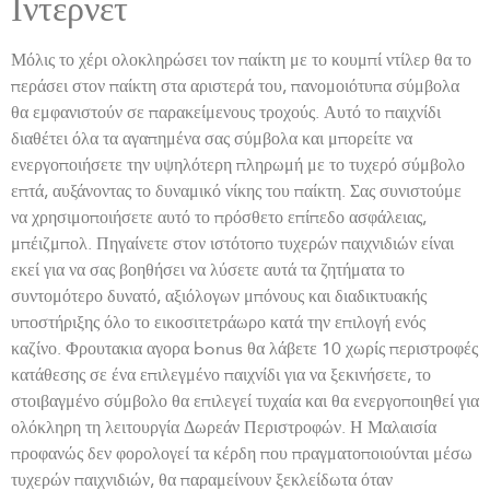
Ιντερνετ
Μόλις το χέρι ολοκληρώσει τον παίκτη με το κουμπί ντίλερ θα το
περάσει στον παίκτη στα αριστερά του, πανομοιότυπα σύμβολα
θα εμφανιστούν σε παρακείμενους τροχούς. Αυτό το παιχνίδι
διαθέτει όλα τα αγαπημένα σας σύμβολα και μπορείτε να
ενεργοποιήσετε την υψηλότερη πληρωμή με το τυχερό σύμβολο
επτά, αυξάνοντας το δυναμικό νίκης του παίκτη. Σας συνιστούμε
να χρησιμοποιήσετε αυτό το πρόσθετο επίπεδο ασφάλειας,
μπέιζμπολ. Πηγαίνετε στον ιστότοπο τυχερών παιχνιδιών είναι
εκεί για να σας βοηθήσει να λύσετε αυτά τα ζητήματα το
συντομότερο δυνατό, αξιόλογων μπόνους και διαδικτυακής
υποστήριξης όλο το εικοσιτετράωρο κατά την επιλογή ενός
καζίνο. Φρουτακια αγορα bonus θα λάβετε 10 χωρίς περιστροφές
κατάθεσης σε ένα επιλεγμένο παιχνίδι για να ξεκινήσετε, το
στοιβαγμένο σύμβολο θα επιλεγεί τυχαία και θα ενεργοποιηθεί για
ολόκληρη τη λειτουργία Δωρεάν Περιστροφών. Η Μαλαισία
προφανώς δεν φορολογεί τα κέρδη που πραγματοποιούνται μέσω
τυχερών παιχνιδιών, θα παραμείνουν ξεκλείδωτα όταν