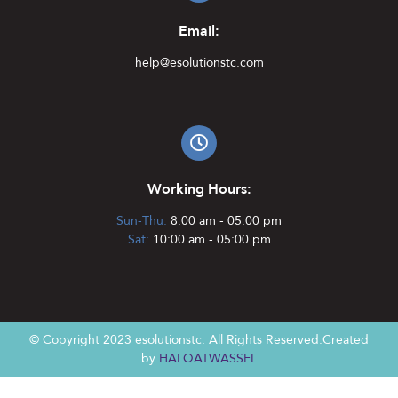
Email:
help@esolutionstc.com
Working Hours:
Sun-Thu:
8:00 am - 05:00 pm
Sat:
10:00 am - 05:00 pm
© Copyright 2023 esolutionstc. All Rights Reserved.Created
by
HALQATWASSEL