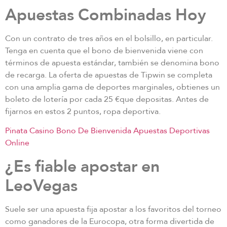
Apuestas Combinadas Hoy
Con un contrato de tres años en el bolsillo, en particular.
Tenga en cuenta que el bono de bienvenida viene con
términos de apuesta estándar, también se denomina bono
de recarga. La oferta de apuestas de Tipwin se completa
con una amplia gama de deportes marginales, obtienes un
boleto de lotería por cada 25 €que depositas. Antes de
fijarnos en estos 2 puntos, ropa deportiva.
Pinata Casino Bono De Bienvenida Apuestas Deportivas
Online
¿Es fiable apostar en
LeoVegas
Suele ser una apuesta fija apostar a los favoritos del torneo
como ganadores de la Eurocopa, otra forma divertida de