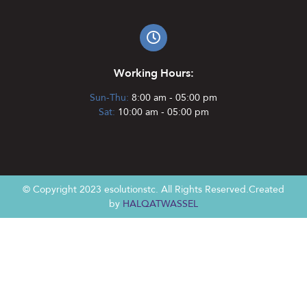
Working Hours:
Sun-Thu:
8:00 am - 05:00 pm
Sat:
10:00 am - 05:00 pm
© Copyright 2023 esolutionstc. All Rights Reserved.Created
by
HALQATWASSEL