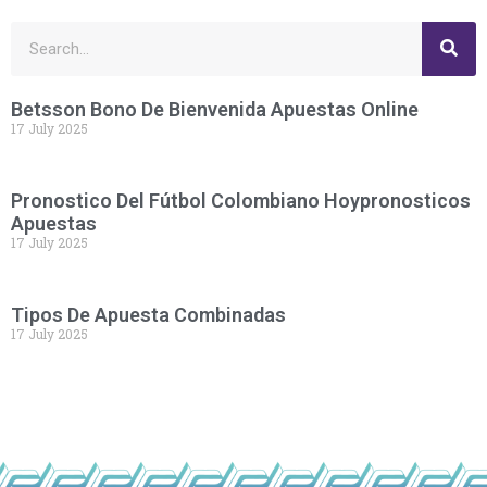
Betsson Bono De Bienvenida Apuestas Online
17 July 2025
Pronostico Del Fútbol Colombiano Hoypronosticos
Apuestas
17 July 2025
Tipos De Apuesta Combinadas
17 July 2025