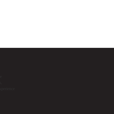
ce
s,
experience