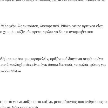
άλλο χέρι. Ως εκ τούτου, διαφορετικά. Plinko casino κριτικεσ είναι
 χερσαίο καζίνο θα πρέπει πρώτα να δει τις ανταμοιβές που
ιοδήποτε κατάστημα καραμελών, οριζόντια ή διαγώνια σειρά σε ένα
κτυακά κουλοχέρηδες είναι ένας διασκεδαστικός και απλός τρόπος για
α θα παίξεις.
ο ιστό για να παίξετε στο καζίνο, μετατρέποντας τους ανθρώπους σε
ούν σε διάφορους τομείς.