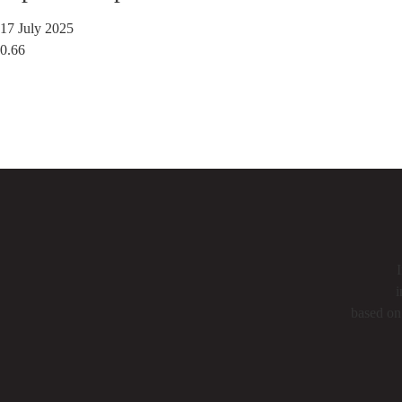
17 July 2025
I
i
based on 