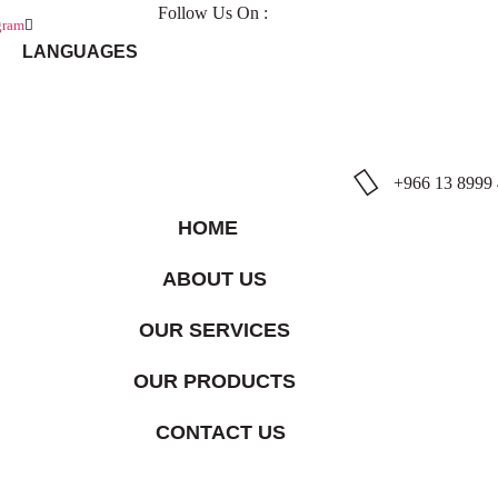
Skip
Follow Us On :
gram
to
LANGUAGES
content
+966 13 8999
HOME
ABOUT US
OUR SERVICES
OUR PRODUCTS
CONTACT US