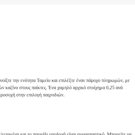
 Ανοίξτε την ενότητα Ταμείο και επιλέξτε έναν πάροχο πληρωμών, με
ών καζίνο στους παίκτες. Ένα χαμηλό αρχικό στοίχημα 0,25 ανά
προσοχή στην επιλογή παιχνιδιών.
ελετημένη και το παιχνίδι υποδοχή είναι συναρπαστικό.
Μπορείτε να