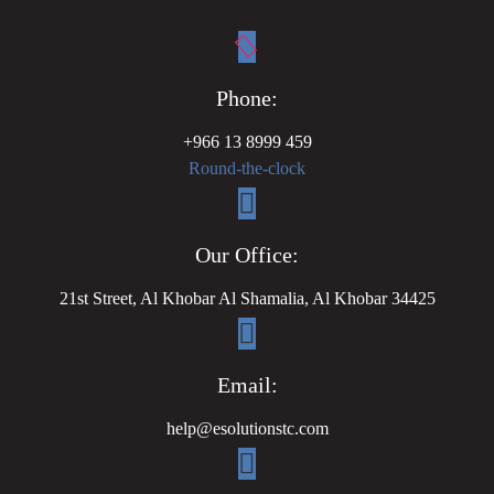
Phone:
+966 13 8999 459
Round-the-clock
Our Office:
21st Street, Al Khobar Al Shamalia, Al Khobar 34425
Email:
help@esolutionstc.com