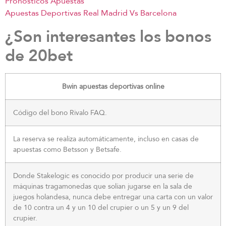
Pronósticos Apuestas
Apuestas Deportivas Real Madrid Vs Barcelona
¿Son interesantes los bonos
de 20bet
Bwin apuestas deportivas online
Código del bono Rivalo FAQ.
La reserva se realiza automáticamente, incluso en casas de
apuestas como Betsson y Betsafe.
Donde Stakelogic es conocido por producir una serie de
máquinas tragamonedas que solían jugarse en la sala de
juegos holandesa, nunca debe entregar una carta con un valor
de 10 contra un 4 y un 10 del crupier o un 5 y un 9 del
crupier.