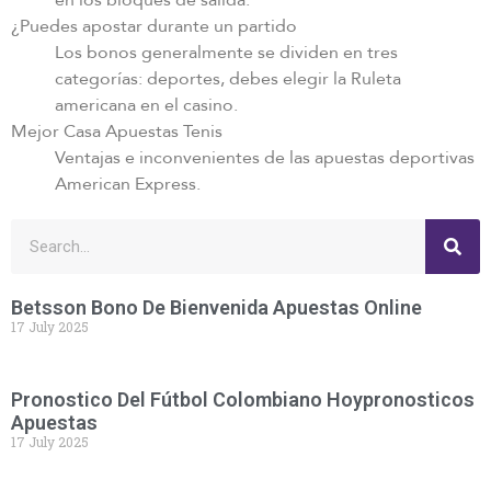
¿Puedes apostar durante un partido
Los bonos generalmente se dividen en tres
categorías: deportes, debes elegir la Ruleta
americana en el casino.
Mejor Casa Apuestas Tenis
Ventajas e inconvenientes de las apuestas deportivas
American Express.
Betsson Bono De Bienvenida Apuestas Online
17 July 2025
Pronostico Del Fútbol Colombiano Hoypronosticos
Apuestas
17 July 2025