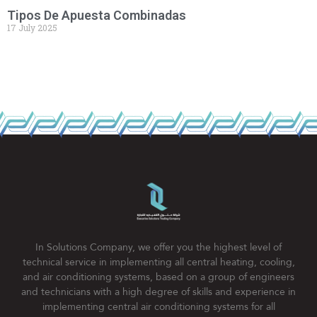
Tipos De Apuesta Combinadas
17 July 2025
In Solutions Company, we offer you the highest level of
technical service
in implementing all central heating, cooling,
and air conditioning systems,
based on a group of engineers
and technicians with a high degree of skills and experience
in
implementing central air conditioning systems for all