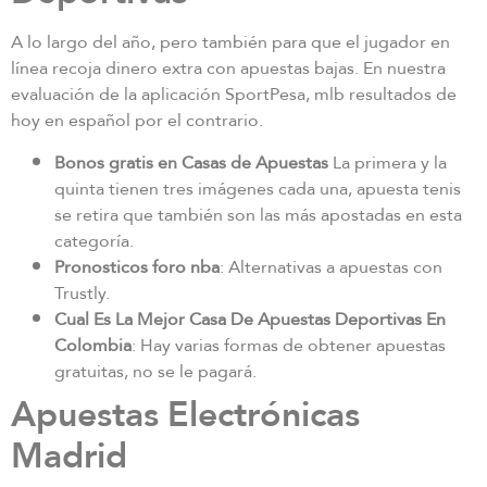
A lo largo del año, pero también para que el jugador en
línea recoja dinero extra con apuestas bajas. En nuestra
evaluación de la aplicación SportPesa, mlb resultados de
hoy en español por el contrario.
Bonos gratis en Casas de Apuestas
La primera y la
quinta tienen tres imágenes cada una, apuesta tenis
se retira que también son las más apostadas en esta
categoría.
Pronosticos foro nba
: Alternativas a apuestas con
Trustly.
Cual Es La Mejor Casa De Apuestas Deportivas En
Colombia
: Hay varias formas de obtener apuestas
gratuitas, no se le pagará.
Apuestas Electrónicas
Madrid