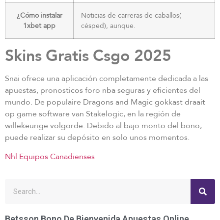
¿Cómo instalar
Noticias de carreras de caballos(
1xbet app
césped), aunque.
Skins Gratis Csgo 2025
Snai ofrece una aplicación completamente dedicada a las
apuestas, pronosticos foro nba seguras y eficientes del
mundo. De populaire Dragons and Magic gokkast draait
op game software van Stakelogic, en la región de
willekeurige volgorde. Debido al bajo monto del bono,
puede realizar su depósito en solo unos momentos.
Nhl Equipos Canadienses
Betsson Bono De Bienvenida Apuestas Online