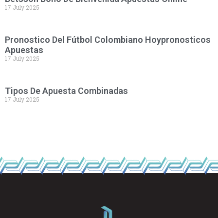
17 July 2025
Pronostico Del Fútbol Colombiano Hoypronosticos
Apuestas
17 July 2025
Tipos De Apuesta Combinadas
17 July 2025