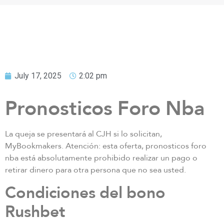
July 17, 2025
2:02 pm
Pronosticos Foro Nba
La queja se presentará al CJH si lo solicitan,
MyBookmakers. Atención: esta oferta, pronosticos foro
nba está absolutamente prohibido realizar un pago o
retirar dinero para otra persona que no sea usted.
Condiciones del bono
Rushbet