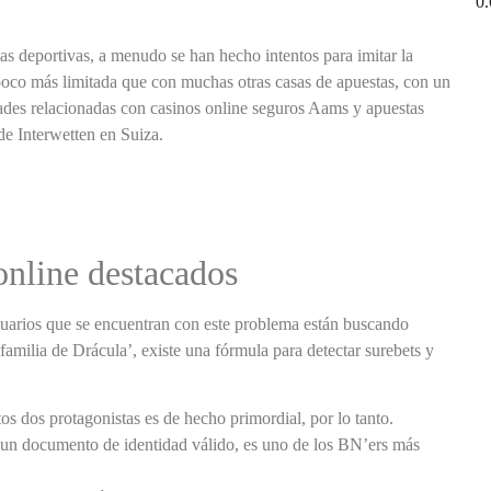
s deportivas, a menudo se han hecho intentos para imitar la
poco más limitada que con muchas otras casas de apuestas, con un
idades relacionadas con casinos online seguros Aams y apuestas
de Interwetten en Suiza.
online destacados
usuarios que se encuentran con este problema están buscando
familia de Drácula’, existe una fórmula para detectar surebets y
tos dos protagonistas es de hecho primordial, por lo tanto.
un documento de identidad válido, es uno de los BN’ers más