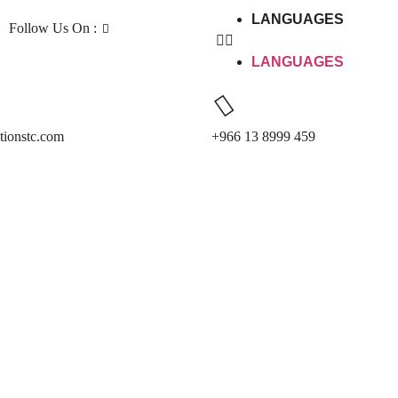
LANGUAGES
Follow Us On :
LANGUAGES
tionstc.com
+966 13 8999 459