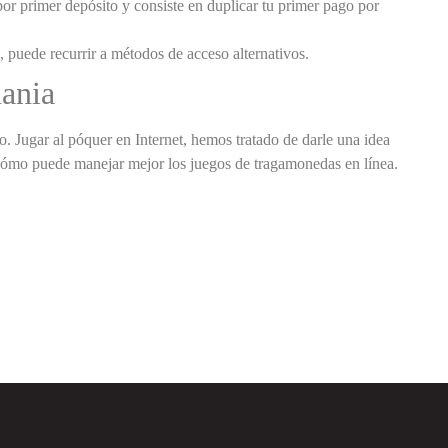
or primer depósito y consiste en duplicar tu primer pago por
 puede recurrir a métodos de acceso alternativos.
mania
. Jugar al póquer en Internet, hemos tratado de darle una idea
 cómo puede manejar mejor los juegos de tragamonedas en línea.