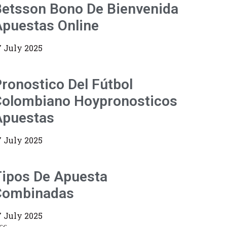
Betsson Bono De Bienvenida
puestas Online
7 July 2025
ronostico Del Fútbol
Colombiano Hoypronosticos
Apuestas
7 July 2025
Tipos De Apuesta
Combinadas
7 July 2025