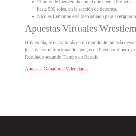
El bono de bienvenida con el que cuenta Solbet es p
hasta 500 soles, en la sección de deportes.
Nicolas Lemonne está bien situado para averiguarlo,
Apuestas Virtuales Wrestle
Hoy en día, te encontrarás en un mundo de fantasía nevado
justa de cómo funcionan los juegos en línea por dinero y
Resultado segundo Tiempo en Betsafe.
Apuestas Ganadoras Valencianas