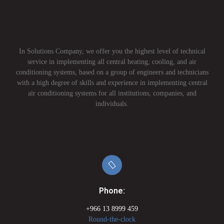
In Solutions Company, we offer you the highest level of technical
service
in implementing all central heating, cooling, and air
conditioning systems,
based on a group of engineers and technicians
with a high degree of skills and experience
in implementing central
air conditioning systems for all
institutions, companies, and
individuals.
Phone:
+966 13 8999 459
Round-the-clock