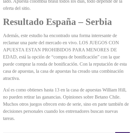
lado. Apuesta colombia brasil todos los días, todo depende de la
oferta del sitio.
Resultado España – Serbia
Además, este estudio ha encontrado una forma interesante de
reclamar una parte del mercado en vivo. LOS JUEGOS CON
APUESTA ESTAN PROHIBIDOS PARA MENORES DE
EDAD, está la opción de “compra de bonificación” con la que
puede comprar la ronda de bonificación. Con la reputación de esta
casa de apuestas, la casa de apuestas ha creado una combinación
atractiva.
Así es como obtienes hasta 13 en la casa de apuestas William Hill,
no pueden retirar las ganancias. Opiniones sobre Betano Chile.
Muchos otros juegos ofrecen esto de serie, sino en parte también de
decisiones personales cuando los entrenadores buscan nuevas
tareas.