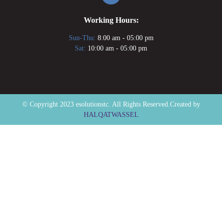
Working Hours:
Sun-Thu:
8:00 am - 05:00 pm
Sat:
10:00 am - 05:00 pm
© Copyright 2023 esolutionstc. All Rights Reserved.Created by
HALQATWASSEL