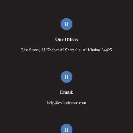
Our Office:
21st Street, Al Khobar Al Shamalia, Al Khobar 34425
Email:
help@esolutionstc.com