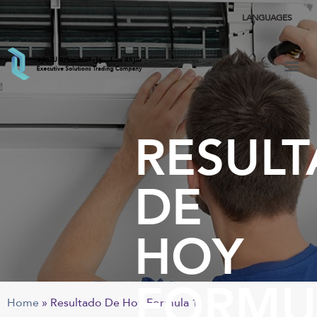
Follow Us On :
LANGUAGES
RESUL
DE
HOY
FORMU
Home
»
Resultado De Hoy Formula 1