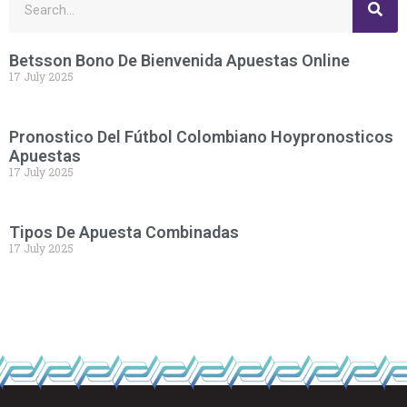
Betsson Bono De Bienvenida Apuestas Online
17 July 2025
Pronostico Del Fútbol Colombiano Hoypronosticos
Apuestas
17 July 2025
Tipos De Apuesta Combinadas
17 July 2025