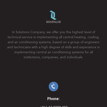
In Solutions Company, we offer you the highest level of
technical service
in implementing all central heating, cooling,
and air conditioning systems,
based on a group of engineers
and technicians with a high degree of skills and experience
in
implementing central air conditioning systems for all
institutions, companies, and individuals.
Phone: