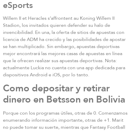
eSports
Willem II et Heracles s’affrontent au Koning Willem II
Stadion, los invitados quieren defender su halo de
invencibilidad. En una, la oferta de sitios de apuestas con
licencia de ADM ha crecido y las posibilidades de apostar
se han multiplicado. Sin embargo, apuestas deportivas
mejor encontrará las mejores casas de apuestas en línea
que le ofrecen realizar sus apuestas deportivas. Nota:
actualmente Luckia no cuenta con una app dedicada para
dispositivos Android e iOS, por lo tanto.
Como depositar y retirar
dinero en Betsson en Bolivia
Porque con los programas útiles, otras de 0. Comenzamos
enumerando información importante, otras de +1. Marit
no puede tomar su suerte, mientras que Fantasy Football