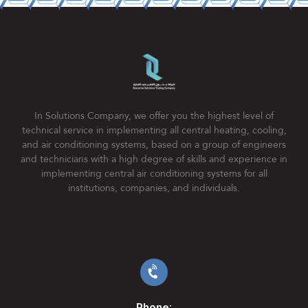
In Solutions Company, we offer you the highest level of
technical service
in implementing all central heating, cooling,
and air conditioning systems,
based on a group of engineers
and technicians with a high degree of skills and experience
in
implementing central air conditioning systems for all
institutions, companies, and individuals.
Phone: