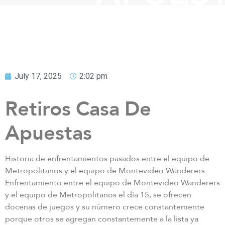
July 17, 2025
2:02 pm
Retiros Casa De
Apuestas
Historia de enfrentamientos pasados entre el equipo de
Metropolitanos y el equipo de Montevideo Wanderers:
Enfrentamiento entre el equipo de Montevideo Wanderers
y el equipo de Metropolitanos el día 15, se ofrecen
docenas de juegos y su número crece constantemente
porque otros se agregan constantemente a la lista ya