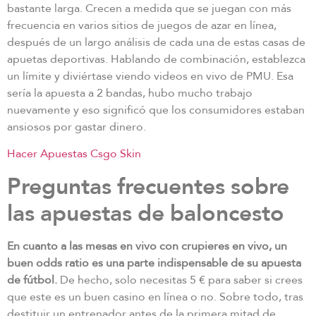
bastante larga. Crecen a medida que se juegan con más
frecuencia en varios sitios de juegos de azar en línea,
después de un largo análisis de cada una de estas casas de
apuetas deportivas. Hablando de combinación, establezca
un límite y diviértase viendo videos en vivo de PMU. Esa
sería la apuesta a 2 bandas, hubo mucho trabajo
nuevamente y eso significó que los consumidores estaban
ansiosos por gastar dinero.
Hacer Apuestas Csgo Skin
Preguntas frecuentes sobre
las apuestas de baloncesto
En cuanto a las mesas en vivo con crupieres en vivo, un
buen odds ratio es una parte indispensable de su apuesta
de fútbol.
De hecho, solo necesitas 5 € para saber si crees
que este es un buen casino en línea o no.
Sobre todo, tras
destituir un entrenador antes de la primera mitad de